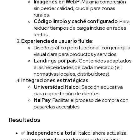
Imágenes en WebP
: Máxima compresión
sin perder calidad, crucial para zonas
rurales.
Código limpio y caché configurado
: Para
reducir tiempos de carga incluso en redes
lentas.
Experiencia de usuario fluida
:
Diseño gráfico pero funcional, con jerarquía
visual clara para productos y servicios.
Landings por país
: Contenidos adaptados
a las necesidades de cada mercado (ej:
normativas locales, distribuidores).
Integraciones estratégicas
:
Universidad Italcol
: Sección educativa
para capacitación de clientes.
ItalPay
: Facilitar el proceso de compra con
pasarelas accesibles.
Resultados
✅
Independencia total
: Italcol ahora actualiza
su sitio en minutos, sin depender de terceros.